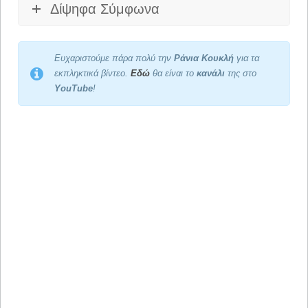
Δίψηφα Σύμφωνα
Ευχαριστούμε πάρα πολύ την
Ράνια Κουκλή
για τα
εκπληκτικά βίντεο.
Εδώ
θα είναι το
κανάλι
της στο
YouTube
!