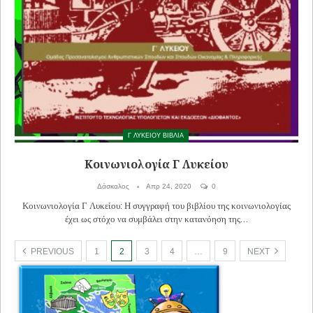
Γ ΛΥΚΕΙΟΥ ΒΙΒΛΙΑ
Κοινωνιολογία Γ Λυκείου
Δάσκαλος
Απρ 24, 2020
0
Κοινωνιολογία Γ Λυκείου: Η συγγραφή του βιβλίου της κοινωνιολογίας
έχει ως στόχο να συμβάλει στην κατανόηση της…
PREVIOUS
1
2
3
4
…
9
NEXT