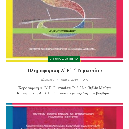
Α ΓΥΜΝΑΣΙΟΥ ΒΙΒΛΙΑ
Πληροφορική Α΄ Β΄ Γ΄ Γυμνασίου
Δάσκαλος
Απρ 2, 2020
0
Πληροφορική Α΄ Β΄ Γ΄ Γυμνασίου: Το βιβλίο Βιβλίο Μαθητή
Πληροφορικής Α΄ Β΄ Γ΄ Γυμνασίου έχει ως στόχο να βοηθήσει…